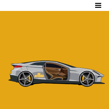
HEM
INVÄNDIG TVÄTT
SKRÄDDARSYDD BILKLÄDSEL
TVÄTTA BILKLÄDSEL
OM OSS