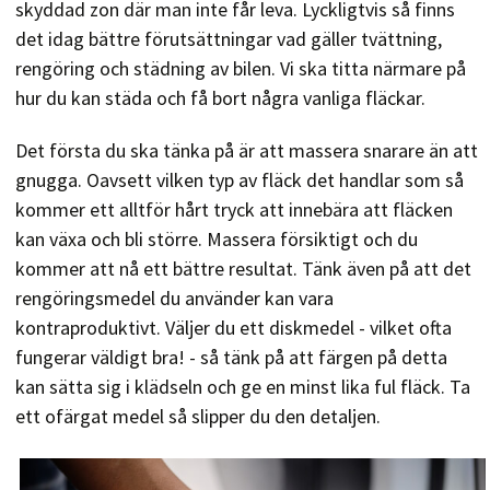
skyddad zon där man inte får leva. Lyckligtvis så finns
det idag bättre förutsättningar vad gäller tvättning,
rengöring och städning av bilen. Vi ska titta närmare på
hur du kan städa och få bort några vanliga fläckar.
Det första du ska tänka på är att massera snarare än att
gnugga. Oavsett vilken typ av fläck det handlar som så
kommer ett alltför hårt tryck att innebära att fläcken
kan växa och bli större. Massera försiktigt och du
kommer att nå ett bättre resultat. Tänk även på att det
rengöringsmedel du använder kan vara
kontraproduktivt. Väljer du ett diskmedel - vilket ofta
fungerar väldigt bra! - så tänk på att färgen på detta
kan sätta sig i klädseln och ge en minst lika ful fläck. Ta
ett ofärgat medel så slipper du den detaljen.