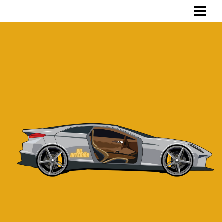
HEM
INVÄNDIG TVÄTT
SKRÄDDARSYDD BILKLÄDSEL
TVÄTTA BILKLÄDSEL
OM OSS