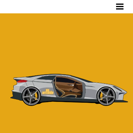
HEM
INVÄNDIG TVÄTT
SKRÄDDARSYDD BILKLÄDSEL
TVÄTTA BILKLÄDSEL
OM OSS