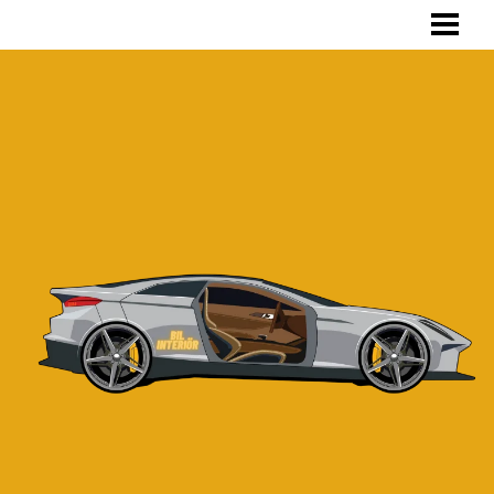
HEM
INVÄNDIG TVÄTT
SKRÄDDARSYDD BILKLÄDSEL
TVÄTTA BILKLÄDSEL
OM OSS