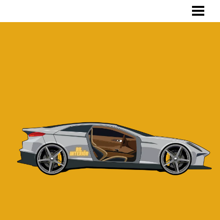
HEM
INVÄNDIG TVÄTT
SKRÄDDARSYDD BILKLÄDSEL
TVÄTTA BILKLÄDSEL
OM OSS