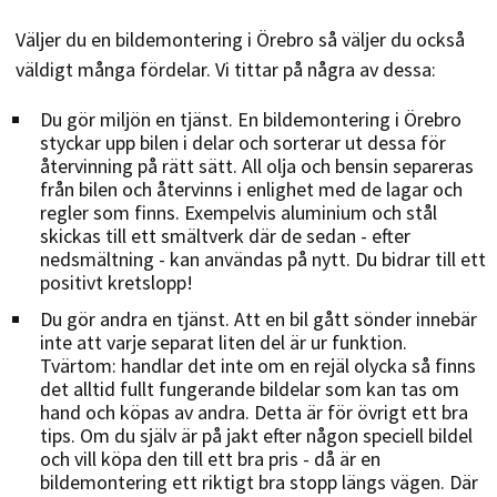
Väljer du en bildemontering i Örebro så väljer du också
väldigt många fördelar. Vi tittar på några av dessa:
Du gör miljön en tjänst. En bildemontering i Örebro
styckar upp bilen i delar och sorterar ut dessa för
återvinning på rätt sätt. All olja och bensin separeras
från bilen och återvinns i enlighet med de lagar och
regler som finns. Exempelvis aluminium och stål
skickas till ett smältverk där de sedan - efter
nedsmältning - kan användas på nytt. Du bidrar till ett
positivt kretslopp!
Du gör andra en tjänst. Att en bil gått sönder innebär
inte att varje separat liten del är ur funktion.
Tvärtom: handlar det inte om en rejäl olycka så finns
det alltid fullt fungerande bildelar som kan tas om
hand och köpas av andra. Detta är för övrigt ett bra
tips. Om du själv är på jakt efter någon speciell bildel
och vill köpa den till ett bra pris - då är en
bildemontering ett riktigt bra stopp längs vägen. Där