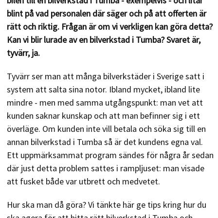
bilen till en bilverkstad i Tumba - exempelvis - och litar
blint på vad personalen där säger och på att offerten är
rätt och riktig. Frågan är om vi verkligen kan göra detta?
Kan vi blir lurade av en bilverkstad i Tumba? Svaret är,
tyvärr, ja.
Tyvärr ser man att många bilverkstäder i Sverige satt i
system att salta sina notor. Ibland mycket, ibland lite
mindre - men med samma utgångspunkt: man vet att
kunden saknar kunskap och att man befinner sig i ett
överläge. Om kunden inte vill betala och söka sig till en
annan bilverkstad i Tumba så är det kundens egna val.
Ett uppmärksammat program sändes för några år sedan
där just detta problem sattes i rampljuset: man visade
att fusket både var utbrett och medvetet.
Hur ska man då göra? Vi tänkte här ge tips kring hur du
ska agera för att hitta rätt bilverkstad i Tumba och