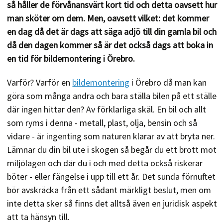
så håller de förvånansvärt kort tid och detta oavsett hur
man sköter om dem. Men, oavsett vilket: det kommer
en dag då det är dags att säga adjö till din gamla bil och
då den dagen kommer så är det också dags att boka in
en tid för bildemontering i Örebro.
Varför? Varför en
bildemontering
i Örebro då man kan
göra som många andra och bara ställa bilen på ett ställe
där ingen hittar den? Av förklarliga skäl. En bil och allt
som ryms i denna - metall, plast, olja, bensin och så
vidare - är ingenting som naturen klarar av att bryta ner.
Lämnar du din bil ute i skogen så begår du ett brott mot
miljölagen och där du i och med detta också riskerar
böter - eller fängelse i upp till ett år. Det sunda förnuftet
bör avskräcka från ett sådant märkligt beslut, men om
inte detta sker så finns det alltså även en juridisk aspekt
att ta hänsyn till.