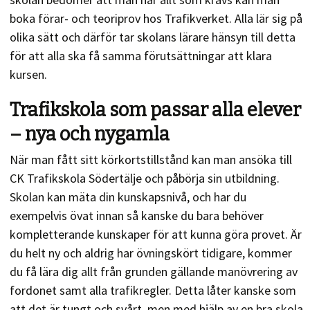
boka förar- och teoriprov hos Trafikverket. Alla lär sig på
olika sätt och därför tar skolans lärare hänsyn till detta
för att alla ska få samma förutsättningar att klara
kursen.
Trafikskola som passar alla elever
– nya och nygamla
När man fått sitt körkortstillstånd kan man ansöka till
CK Trafikskola Södertälje och påbörja sin utbildning.
Skolan kan mäta din kunskapsnivå, och har du
exempelvis övat innan så kanske du bara behöver
kompletterande kunskaper för att kunna göra provet. Är
du helt ny och aldrig har övningskört tidigare, kommer
du få lära dig allt från grunden gällande manövrering av
fordonet samt alla trafikregler. Detta låter kanske som
att det är tungt och svårt, men med hjälp av en bra skola